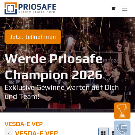
Zum Inhalt springen
Jetzt teilnehmen
Werde Priosafe
Champion 20​26
Exklusive Gewinne warten auf Dich
und Team!
VESDA-E VEP
VESDA-E VEP