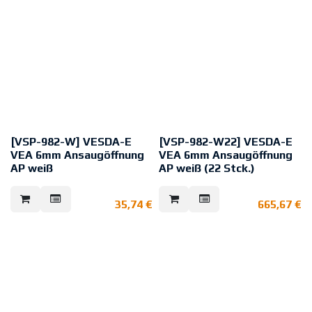
[VSP-982-W] VESDA-E
[VSP-982-W22] VESDA-E
VEA 6mm Ansaugöffnung
VEA 6mm Ansaugöffnung
AP weiß
AP weiß (22 Stck.)
Weiße Einbau-Ansaugöffnung für
Weiße Einbau-Ansaugöffnung für
Ansaugrauchmelder VEA mit 6mm
Ansaugrauchmelder VEA mit 6mm
35,74
€
665,67
€
Kapillarschlauch.
Kapillarschlauch für auf Putz
Montage.
1 VE = 22 Stck