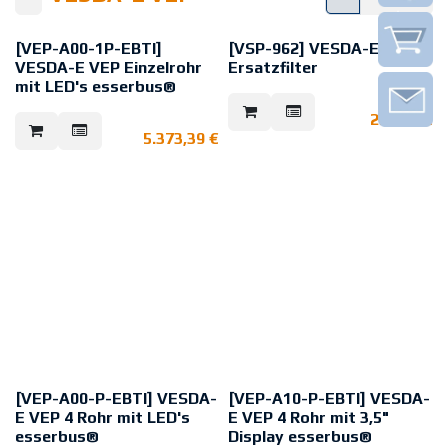
[VEP-A00-1P-EBTI]
[VSP-962] VESDA-E
VESDA-E VEP Einzelrohr
Ersatzfilter
mit LED's esserbus®
Ersatz Filtereinsatz für VESDA-E
Detektoren. Sie filtert grobe
Wie VEP-A00-1P jedoch mit
221,54
€
Partikel zum Schutz der
integriertem esserbus®-Koppler
Laserkammer. Sie bietet effektive
5.373,39
€
zur direkten Integration in die
Filtration und optischen Schutz
esserbus®-Ringleitung.
mit Reinluftbarrieren, die eine
lebenslange Detektionsleistung
gewährleisten. Der intelligente
On-Board-Filter speichert die
Staubzahl und die verbleibende
Lebensdauer des Filters für eine
vorhersehbare Wartung.
[VEP-A00-P-EBTI] VESDA-
[VEP-A10-P-EBTI] VESDA-
E VEP 4 Rohr mit LED's
E VEP 4 Rohr mit 3,5"
esserbus®
Display esserbus®