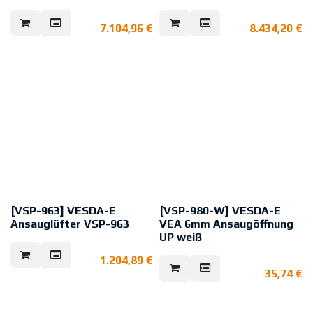
Wie VEP-A00-P jedoch mit
Wie VEP-A10-P jedoch mit
integriertem esserbus®-Koppler
integriertem esserbus®-Koppler
7.104,96
€
8.434,20
€
zur direkten Integration in die
zur direkten Integration in die
esserbus®-Ringleitung.
esserbus®-Ringleitung.
[VSP-963] VESDA-E
[VSP-980-W] VESDA-E
Ansauglüfter VSP-963
VEA 6mm Ansaugöffnung
UP weiß
Ersatzlüfter für VESDA VEU und
VEP Melder.
Weiße Einbau-Ansaugöffnung für
1.204,89
€
Ansaugrauchmelder VEA mit 6mm
35,74
€
Kapillarschlauch.