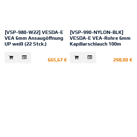
[VSP-980-W22] VESDA-E
[VSP-990-NYLON-BLK]
VEA 6mm Ansaugöffnung
VESDA-E VEA-Rohre 6mm
UP weiß (22 Stck.)
Kapillarschlauch 100m
Weiße Einbau-Ansaugöffnung für
Kapillarschlauch mit einer Länge
Ansaugrauchmelder VEA mit 6mm
von 100 m und einem
665,67
€
298,00
€
Kapillarschlauch.
Durchmesser von 6 mm.
1 VE = 22 Stck