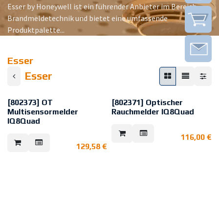
Esser by Honeywell ist ein führender Anbieter im Bereich
Brandmeldetechnik und bietet eine umfassende
Produktpalette...
Esser
Esser
[802373] OT
[802371] Optischer
Multisensormelder
Rauchmelder IQ8Quad
IQ8Quad
Streulicht-Rauchmelder zur
sicheren Früherkennung von
Multisensormelder mit
116,00
€
Bränden. Prozessanalogmelder
integriertem optischen Rauch und
mit integraler Intelligenz,
129,58
€
-Wärmesensor, mit zeitlicher
Eigenfunktionskontrolle,
Signalanalyse und gewichteter
Notredundanz, Alarm- und
Verknüpfung der Daten beider
Betriebsdatenspeicherung,
Melderfunktionen zur Erkennung
Alarmanzeige, Softadressierung
von Schwelbränden und Bränden
und separater Betriebsanzeige.
mit hoher Wärmeentwicklung.
Der Leitungstrenner ist im Melder
Prozessanalogmelder mit
integriert.
dezentraler Intelligenz,
VdS-Anerkennung: G 204060
Eigenfunktionskontrolle,
Notredundanz, automatischer