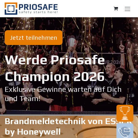
Zum Inhalt springen
Jetzt teilnehmen
Werde Priosafe
Champion 20​26
Exklusive Gewinne warten auf Dich
und Team!
Brandmeldetechnik von ESSER
by Honeywell