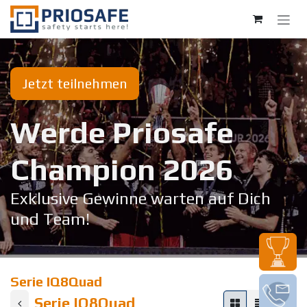
Zum Inhalt springen
Jetzt teilnehmen
Werde Priosafe
Champion 20​26
Exklusive Gewinne warten auf Dich
und Team!
Serie IQ8Quad
Serie IQ8Quad