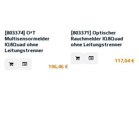
Lieferumfang:
Programmiert mit 5 Standard-
Landessprachen
(DE/GB/FR/ES/IT).
[803374] O²T
[803371] Optischer
Multisensormelder
Rauchmelder IQ8Quad
IQ8Quad ohne
ohne Leitungstrenner
Leitungstrenner
Wie 802371, jedoch ohne
Leitungstrenner.
Wie 802374, jedoch ohne
117,04
€
Zugelassen als Brandmelder für
Leitungstrenner.
FSA gemäß den Richtlinien DIBt in
196,46
€
Zugelassen als Brandmelder für
Verbindung mit der
FSA gemäß den Richtlinien DIBt in
Feststellanlage 782104.
Verbindung mit der
VdS-Anerkennung: G 204060
Feststellanlage 782104.
VdS-Anerkennung: G 204061