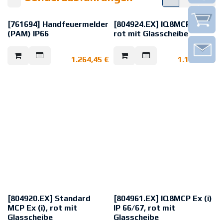
[761694] Handfeuermelder
[804924.EX] IQ8MCP Ex (i),
(PAM) IP66
rot mit Glasscheibe
Handfeuermelder gem. EN 54-11
IQ8 Handfeuermelder, bestehend
mit Gruppentrenner zum Einsatz
aus Elektronikmodul und
1.264,45
€
1.177,72
€
im esserbus® und esserbus®-
Meldergehäuse, zum Einsatz im
PLus mit Softadresskodierung zur
esserbus® und esserbus®-PLus
manuellen Auslösung eines
mit Softadresskodierung,
Brandalarms bzw. einer
Alarmspeicherung und
Gefahrenmeldung, als Melder zur
Alarmanzeige. Ohne
Anwendung im Freien oder in
Busanbindung arbeitet der
feuchten Räumen.
Melder wie ein Standard-
VdS-Anerkennung: G 209190
Handmelder. IQ8MCP ohne
Leitungstrenner, speziell für den
Einsatz in Ex-Bereichen. Betrieb
mit Einzeladressierung an der Ex-
Barriere 804744. Durch den hohen
IP Schutz bis zu IP 55 zur
Anwendung in feuchten Räumen
geeignet.
VdS-Anerkennung: G 214114
[804920.EX] Standard
[804961.EX] IQ8MCP Ex (i)
MCP Ex (i), rot mit
IP 66/67, rot mit
Glasscheibe
Glasscheibe