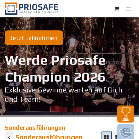
Zum Inhalt springen
Jetzt teilnehmen
Werde Priosafe
Champion 20​26
Exklusive Gewinne warten auf Dich
und Team!
Sonderausführungen
Sonderausführungen