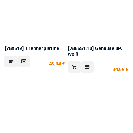
[788612] Trennerplatine
[788651.10] Gehäuse uP,
weiß
Trennerplatine mit Dual-
Highspeed-Isolator zum
Wie 788601, jedoch weiß.
45,04
€
Aufstecken speziell für die
esserbus®-Koppler; zur
34,69
€
Schutzart: IP 40
Ausgrenzung von Leitungsfehlern.
Material: ABS
Farbe: weiß, ähnlich RAL 9003
Abmessungen: B: 189 mm H: 131
mm T: 47 mm
B: 207 mm H: 149 mm (Deckel)