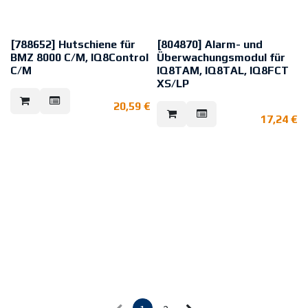
[788652] Hutschiene für
[804870] Alarm- und
BMZ 8000 C/M, IQ8Control
Überwachungsmodul für
C/M
IQ8TAM, IQ8TAL, IQ8FCT
XS/LP
Der Hutschienen-Einbausatz kann
in das Zentralengehäuse der BMZ
An den Eingängen von IQ8TAM,
20,59
€
8000 C/M, IQ8Control C/M
IQ8TAL, IQ8FCT XS/LP kann ein
nachgerüstet werden. Die
17,24
€
überwachter externer
Hutschiene ist mit zwei
Schaltkontakt angeschlossen
Schrauben auf dem
werden. Bei der Auslösung des
Montageträger befestigt. Mit
externen Schaltkontakts werden
diesem Einbausatz können
die Adresse und der
maximal zwei Modulgehäuse
programmierte Zusatztext des
788603 (Option) in dem
IQ8TAM, IQ8TAL, IQ8FCT XS/LP
Zentralengehäuse montiert
angezeigt, an dem der externe
werden.
Kontakt angeschlossen ist.Zur
Abmessungen: B: 175 mm L: 35
Überwachung dieses Kontakts ist
mm (Standard-Hutschiene)
das Alarm- und
Überwachungsmodul (Art.-
Nr. 804870) für IQ8TAM, IQ8TAL,
IQ8FCT XS/LP erforderlich.