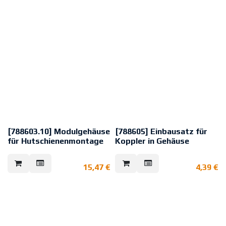
werden:
jeweils 2 Stück esserbus®-
Koppler mit den Abmaßen (B x H x
T) 82 x 72 x 20 mm
jeweils 1 Stück esserbus®-
Koppler mit den Abmaßen (B x H x
T) 150 x 82 x 20 mm
Schutzart: IP 40
Material: ABS
Farbe: grau
Abmessungen: B: 189 mm H: 131
mm T: 47 mm B: 207 mm H: 149 mm
(Deckel)
[788603.10] Modulgehäuse
[788605] Einbausatz für
für Hutschienenmontage
Koppler in Gehäuse
Für Hutschienenmontage der
Bausatz zum Einbau der
esserbus®-Koppler bis zur
esserbus®-Koppler in die
15,47
€
4,39
€
Platinengröße von 82 x 72 mm.
Erweiterungsgehäuse.
Seitliche Kabelzuführung.
4× Abstandsbolzen und 2×
Befestigungsschrauben