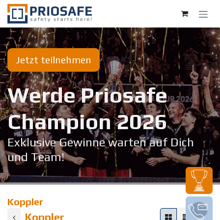
Zum Inhalt springen
Jetzt teilnehmen
Werde Priosafe
Champion 20​26
Exklusive Gewinne warten auf Dich
und Team!
Koppler
Koppler