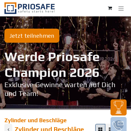
Zum Inhalt springen
Jetzt teilnehmen
Werde Priosafe
Champion 20​26
Exklusive Gewinne warten auf Dich
und Team!
Zylinder und Beschläge
Zylinder und Beschläge