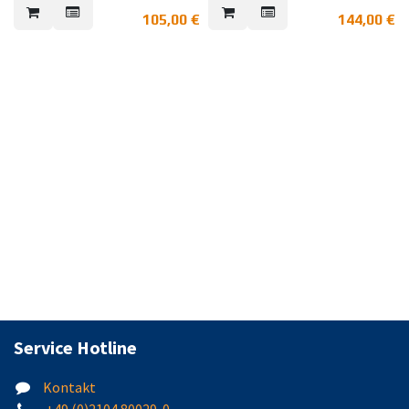
Bewegungsmelder zum
Einbruchmelderzentralen mit
105,00
€
144,00
€
Anschluss an EMZ mit
konventioneller Anschlusstechnik
konventioneller Anschlusstechnik.
und sind mit Abdecküberwachung
VdS: G107509, Klasse B,
AM (Anti-Mask).
Flächenoptik
G125005 (EMT), Klasse C
Flächenoptik
Service Hotline
Kontakt