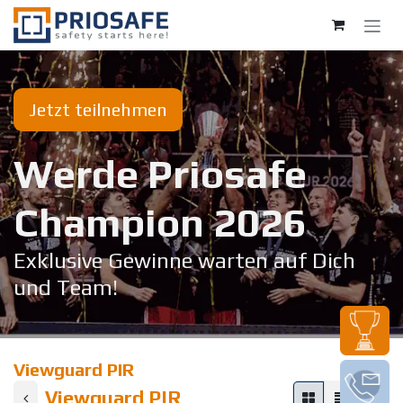
Zum Inhalt springen
Jetzt teilnehmen
Werde Priosafe
Champion 20​26
Exklusive Gewinne warten auf Dich
und Team!
Viewguard PIR
Viewguard PIR