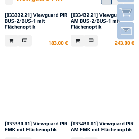
[033332.21] Viewguard PIR
[033432.21] Viewguard PIR
BUS-2/BUS-1 mit
AM BUS-2/BUS-1 mit
Flächenoptik
Flächenoptik
Passiv-Infrarot-
Bewegungsmelder mit
183,00
€
243,00
€
Flächenoptik zum Anschluss an
EMZ über BUS-System.
VdS-Anerkennung gemäß Klasse
C
Konform zu EN 50131-1 und EN
50131-2-2, Grad 3
[033330.01] Viewguard PIR
[033430.01] Viewguard PIR
EMK mit Flächenoptik
AM EMK mit Flächenoptik
Passiv-Infrarot-
Die Melder sind geeignet für