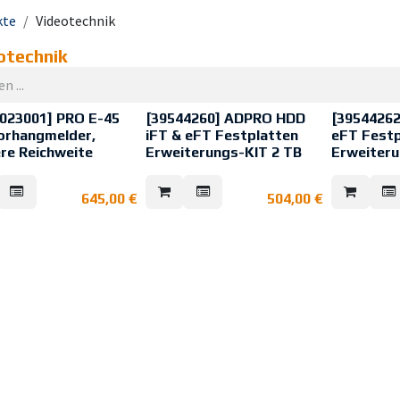
kte
Videotechnik
otechnik
023001] PRO E-45
[39544260] ADPRO HDD
[39544262
orhangmelder,
iFT & eFT Festplatten
eFT Fest
ere Reichweite
Erweiterungs-KIT 2 TB
Erweiteru
ot Bewegungsmelder,
PRO E-45 Mittelstrecken-
PRO E-18H V
 Vorhang, 50x3,3m, 3,8°,
Vorhangmelder,
Bereich 30x
645,00
€
504,00
€
Bereich 50x3,3m,
Öffnungswink
Öffnungswinkel 3,8°; 3
Alarmausgä
e Reichweiten Länge: 50
Alarmausgänge
 ft
e Reichweiten Breite: 3.3
ft
riechzonenüberwachung:
 +8 m
swinkel: 3.8°
le Empfindlichkeit: 8-
ngsgeschwindigkeitsbereich:
0 m/s
lichkeitsanpassung: 20 -