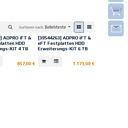
Beliebteste
Sortieren nach:
] ADPRO iFT &
[39544263] ADPRO iFT &
platten HDD
eFT Festplatten HDD
ngs-KIT 4 TB
Erweiterungs-KIT 6 TB
olumenmelder,
27m,
857,00
€
1.173,00
€
el 50°; 5
nge