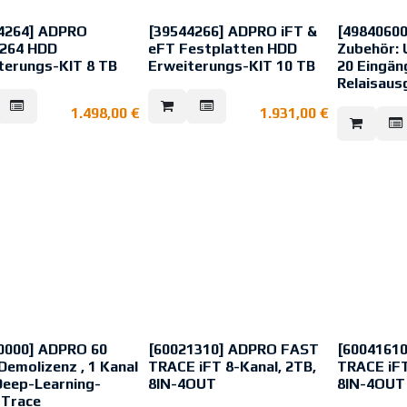
ungsspannung: 10,5 - 30
 VAC
tzart - Gehäuse: IP65
4264] ADPRO
[39544266] ADPRO iFT &
[4984060
264 HDD
eFT Festplatten HDD
Zubehör: 
che Daten
terungs-KIT 8 TB
Erweiterungs-KIT 10 TB
20 Eingän
Relaisaus
 Nein
p Vorhangmelder
eart Mastmontage,
1.498,00
€
1.931,00
€
ontage
swinkel 3,8 °
ite (L x B) 50m x 3,3m
rt IP65
yp Einzelkanal
ersorgung 10,5-30VDC,
0000] ADPRO 60
[60021310] ADPRO FAST
[6004161
Demolizenz , 1 Kanal
TRACE iFT 8-Kanal, 2TB,
TRACE iFT
eep-Learning-
8IN-4OUT
8IN-4OUT
rTrace
Security Betriebssystem - Linux-
Security Bet