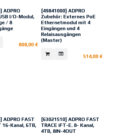
0] ADPRO
[49841000] ADPRO
USB I/O-Modul,
Zubehör: Externes PoE
ge / 8
Ethernetmodul mit 4
gänge
Eingängen und 4
Relaisausgängen
(Master)
808,00
€
514,00
€
0] ADPRO FAST
[63021510] ADPRO FAST
 16-Kanal, 6TB,
TRACE iFT-E. 8- Kanal,
4TB, 8IN-4OUT
riebssystem - Linux-
Technische Daten wie ADPRO iFT,