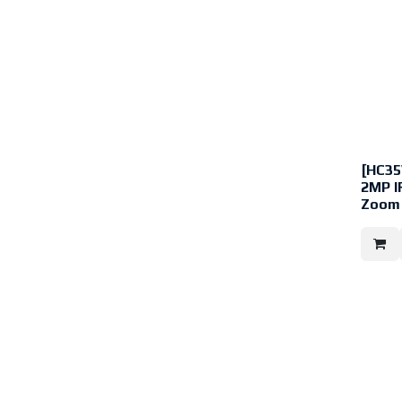
HDDs (m
[HC35
2MP I
Zoom
Honeywe
HC35WZ
Netzwe
Nachtsi
Eine Ne
perfekt
Untern
lösunge
fürUnte
Anwend
Complia
z. B. B
Versor