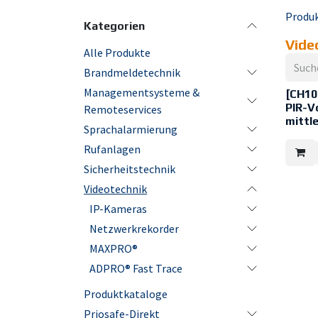
Produ
Kategorien
Vide
Alle Produkte
Brandmeldetechnik
Managementsysteme &
[CH10
PIR-V
Remoteservices
mittl
Sprachalarmierung
Infrar
Rufanlagen
passiv,
IP65
Sicherheitstechnik
Nominal
Videotechnik
m / ~165
Nominal
IP-Kameras
m / ~11 
Unterk
Netzwerkrekorder
-1 m to
Öffnung
MAXPRO®
Spektra
14Dm
ADPRO® Fast Trace
Erfassu
0.2 - 5.
Produktkataloge
Empfind
140%
Priosafe-Direkt