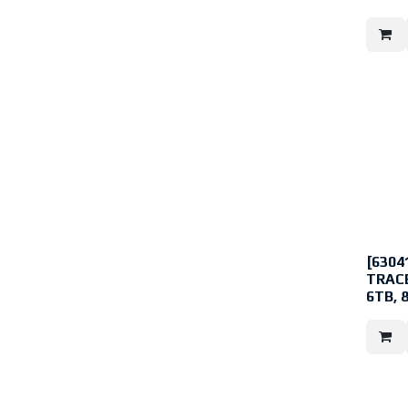
*Diese
Gerät w
Xchange
(REVoca
*Verbes
Verglei
LoiterT
*Maximu
und 3 L
[6304
TRACE
6TB, 
Technis
Im Verg
leistun
Untersc
Kameras
Kanälen
LoiterTr