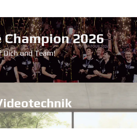
Service & Support
Seminare
Kontakt
Downloadbereich
➡️ Pri
 Champion 20​26
f Dich und Team!
Videotechnik