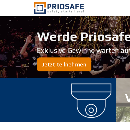
Zum Inhalt springen
Über uns
Werde Priosafe
Exklusive Gewinne warten au
Jetzt teilnehmen