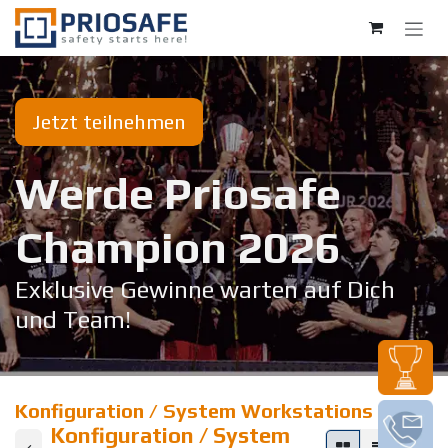
Zum Inhalt springen
Jetzt teilnehmen
Werde Priosafe
Champion 20​26
Exklusive Gewinne warten auf Dich
und Team!
Konfiguration / System Workstations
Konfiguration / System