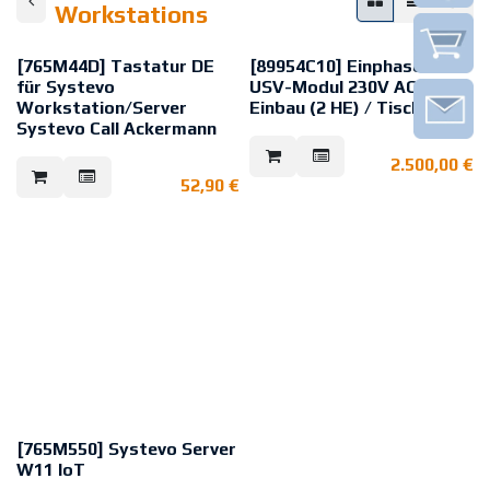
Workstations
[765M44D] Tastatur DE
[89954C10] Einphasen-
für Systevo
USV-Modul 230V AC 19"
Workstation/Server
Einbau (2 HE) / Tischgerät
Systevo Call Ackermann
Moderner, flexibler, effizienter
und mikroprozessorgesteuerter
Tastatur für System-
2.500,00
€
Online 230VAC USV-Dauerwandler
Workstation/Server mit USB-
zur konstanten
52,90
€
Anschluss.
unterbrechungsfreien
Ausführung im modernen, flachen
Stromversorgung kritischer
Design mit sanften, leisen und
Verbraucher wie Workstation
dauerhaft abriebfesten Tasten.
oder Server der Rufanlage.
Universell und zuverlässig sowie
Stabiles und kompaktes 19”
optimiert für professionellen
Gehäuse mit 3 IEC C13 Buchsen
Einsatz.
für den Anschluss externer
Geräte, Einsatz als Tischgerät
möglich. Überwachung der
Elektronik und der Batterien
sowie mit intelligentem
Batteriemanagement inkl.
Statusanzeigen für Batterie-
Ladestatus / Lastanzeige,
Batteriespannung / Kapazität
sowie Temperatur und
[765M550] Systevo Server
Systemmeldungen (u.a.).
W11 IoT
Austausch der Batterien im Hot-