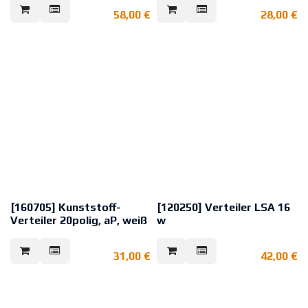
zeitsparender Anschlusstechnik
polig
58,00
€
28,00
€
in LSA und Deckelkontakt
Deckelkontakt: Schließer
Umweltklasse gemäß VdS: II
Gehäusematerial: Kunststoff
Abmessungen (B×H×T): 60 × 45 ×
25 mm
Farbe: weiß
VdS: G193075, Kl. C
[160705] Kunststoff-
[120250] Verteiler LSA 16
Verteiler 20polig, aP, weiß
w
Kleinverteiler mit Deckelkontakt.
Kunststoff-Verteiler mit
VdS: G187002 (EMT), Klasse C
zeitsparender Anschlusstechnik
31,00
€
42,00
€
in LSA und
Deckelkontakt