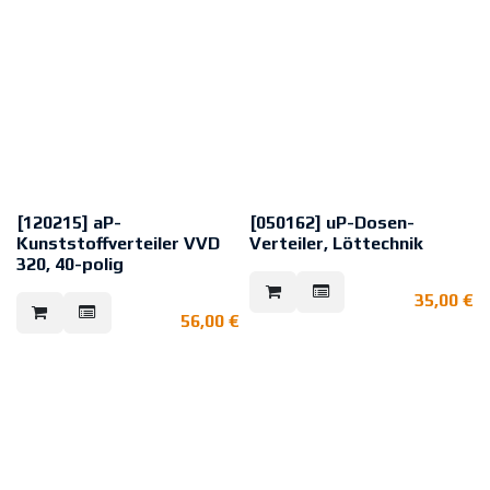
[120215] aP-
[050162] uP-Dosen-
Kunststoffverteiler VVD
Verteiler, Löttechnik
320, 40-polig
22poliger Unterputzverteiler mit
Deckelkontakt und
Sabotageüberwachter
35,00
€
sabotagegesicherter
Kleinverteiler in 40-poliger
verplombbarer Kunststoff-
56,00
€
Löt/Löt-Technik.
Abdeckung
VdS: G187003 (EMT), Klasse C
VdS: G100058 (EMT), Klasse C