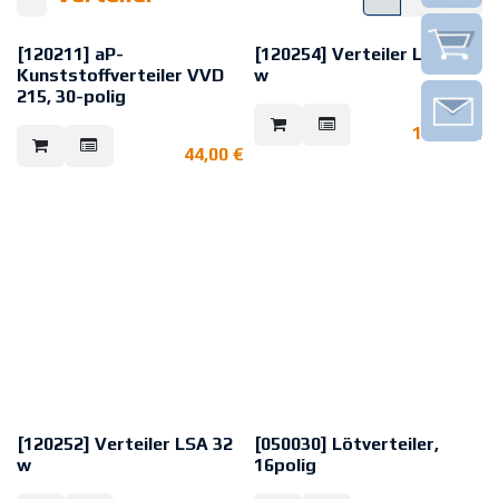
[120211] aP-
[120254] Verteiler LSA 64
Kunststoffverteiler VVD
w
215, 30-polig
Kunststoffverteiler mit
zeitsparender Anschlusstechnik
30-poliger Kleinverteiler im
114,00
€
in Schneidklemmtechnik und
sabotageüberwachten
Deckelkontakt.
44,00
€
Kunststoffgehäuse zur
VdS: G187003 (EMT), Klasse C
Aufputzmontage verwendbar.
VdS: G187055 (EMT), Klasse C
[120252] Verteiler LSA 32
[050030] Lötverteiler,
w
16polig
Kunststoff-Verteiler mit
Anschlusstechnik: Löt/Löt, 16-