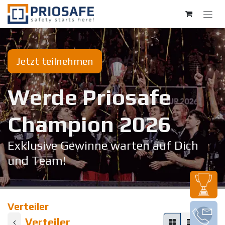
Zum Inhalt springen
Jetzt teilnehmen
Werde Priosafe
Champion 20​26
Exklusive Gewinne warten auf Dich
und Team!
Verteiler
Verteiler