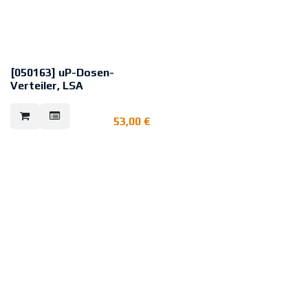
[050163] uP-Dosen-
Verteiler, LSA
22poliger Unterputzverteiler mit
Deckelkontakt und
53,00
€
sabotagegesicherter
verplombbarer Kunststoff-
Abdeckung
VdS: G100060 (EMT), Klasse C
Belegung 2 Adern pro Kontakt,
max.
Leitungsdurchmesser 0,40 - 0,63
mm
Außendurchmesser 0,70 - 1,10
mm
Bauhöhe ca. 22 mm