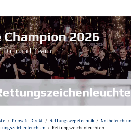
Service & Support
Seminare
Kontakt
Downloadbereich
➡️ Pri
 Champion 20​26
f Dich und Team!
Rettungszeichenleucht
kte
Priosafe-Direkt
Rettungswegetechnik
Notbeleuchtu
tungszeichenleuchten
Rettungszeichenleuchten