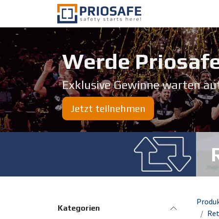
Zum Inhalt springen
Über uns
Werde Priosafe
Exklusive Gewinne warten au
Jetzt teilnehmen
Produ
Kategorien
Ret