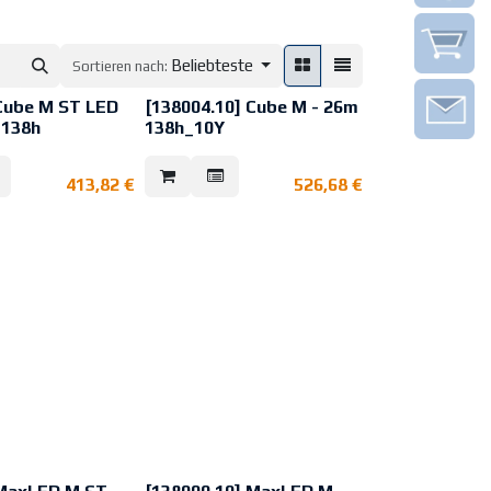
Beliebteste
Sortieren nach:
Cube M ST LED
[138004.10] Cube M - 26m
 138h
138h_10Y
 50 m 230 V inkl.
413,82
€
526,68
€
zeichenleuchte für
tung
1838
tschaftsschaltung
nklusive
n.
s selbsttestende
ieleuchte
 Autonomie von 1h,
Dip-Schalter
wahl der Dauer-
tsschaltung
 (optional) – DALI,
i oder Wireless
 im Lieferumfang