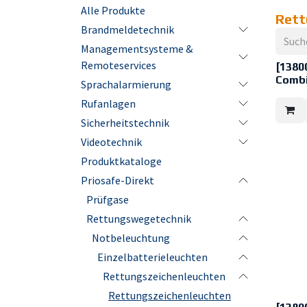
Alle Produkte
Rett
Brandmeldetechnik
Managementsysteme &
Remoteservices
[1380
Combi
Sprachalarmierung
ImperLE
Rufanlagen
Garanti
Akku. W
Sicherheitstechnik
Stunden
ImperLE
Videotechnik
einseit
geliefer
Produktkataloge
aufgeh
separat
Priosafe-Direkt
- Kombi
Prüfgase
- Liefe
Selbstt
Rettungswegetechnik
- 10 Ja
Akku
Notbeleuchtung
- Wahlwe
Stunden
Einzelbatterieleuchten
- Adres
Lieferu
Rettungszeichenleuchten
Pot. Ko
Wireles
Rettungszeichenleuchten
- Liefe