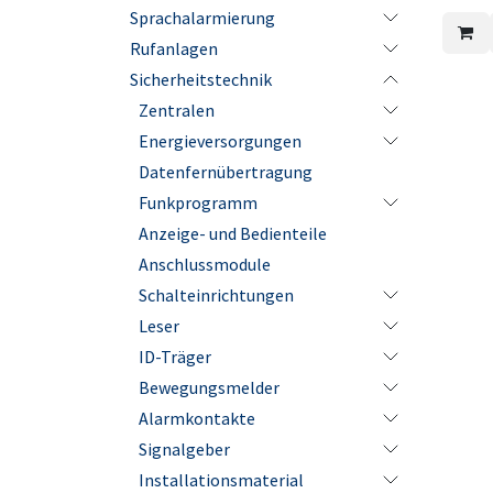
Der USB
Sprachalarmierung
Hardwar
Kombina
Rufanlagen
Erricht
Tool er
Sicherheitstechnik
Funkver
Zentralen
Kompon
Inbetri
Energieversorgungen
empfohl
USB-Don
Datenfernübertragung
beim E
zusamm
Funkprogramm
Lizenzd
Lizenz 
Anzeige- und Bedienteile
Aperio-
an eine
Anschlussmodule
verwahr
für jed
Schalteinrichtungen
Hardwar
Leser
anpassu
ID-Träger
Bewegungsmelder
Alarmkontakte
Signalgeber
Installationsmaterial