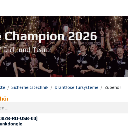
Service & Support
Seminare
Kontakt
Downloadbereich
➡️ Pri
 Champion 20​26
f Dich und Team!
kte
Sicherheitstechnik
Drahtlose Türsysteme
Zubehör
hör
00ZB-RD-USB-00]
unkdongle