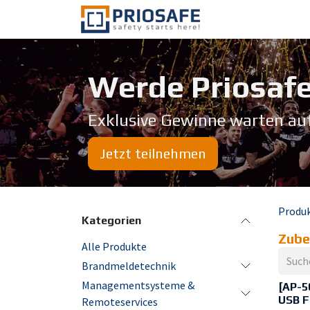
Zum Inhalt springen
Über uns
Werde Priosafe
Exklusive Gewinne warten au
Jetzt teilnehmen
Produ
Kategorien
Zube
Alle Produkte
Brandmeldetechnik
Managementsysteme &
[AP-5
USB F
Remoteservices