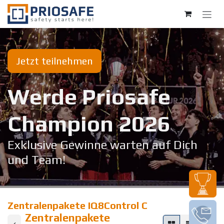
Zum Inhalt springen
Jetzt teilnehmen
Werde Priosafe
Champion 20​26
Exklusive Gewinne warten auf Dich
und Team!
Zentralenpakete IQ8Control C
Zentralenpakete