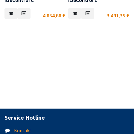
IQ8Control C
IQ8Control C
Zentralenpaket mit zweitem
Zentralenpaket mit einem
Mikromodulsteckplatz, GEA (64
Mikromodulsteckplatz, GEA (64-
4.054,60
€
3.491,35
€
Gruppen), VdS- und
Gruppen), VdS- und
Feuerwehroption.
Feuerwehroption.
Das Zentralenpaket besteht aus:
Das Zentralenpaket besteht aus:
- Brandmeldecomputer
- Brandmeldecomputer
IQ8Control C (Art.-Nr.: 808003)
IQ8Control C (Art.-Nr.: 808003)
- Bedienteilfront mit GEA 64
- Bedienteilfront mit GEA 64,
Meldergruppen, deutsch (Art.-Nr.:
deutsch (Art.-Nr.: 786101)
786101)
- Peripheriemodul (Art.-Nr.:
- Peripheriemodul mit 1
772479)
Mikromodulsteckplatz (Art.-Nr.:
772477)
Service Hotline
Kontakt