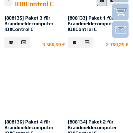
IQ8Control C
[808135] Paket 3 für
[808133] Paket 1 für
Brandmeldecomputer
Brandmeldecomputer
IQ8Control C
IQ8Control C
Zentralenpaket mit zweitem
Zentralenpaket mit einem
Mikromodulsteckplatz, VdS- und
Mikromodulsteckplatz, VdS- und
3.566,59
€
2.769,25
€
Feuerwehroption.
Feuerwehroption.
Das Zentralenpaket besteht aus:
Das Zentralenpaket besteht aus:
- Brandmeldecomputer
- Brandmeldecomputer
IQ8Control C (Art.-Nr.: 808003)
IQ8Control C (Art.-Nr.: 808003)
- Bedienteilfront, deutsch (Art.-Nr.:
- Bedienteilfront, deutsch (Art.-Nr.:
786001)
786001)
- Peripheriemodul mit 1
- Peripheriemodul (Art.-Nr.:
Mikromodulsteckplatz (Art.-Nr.:
772479)
772477)
[808136] Paket 4 für
[808134] Paket 2 für
Brandmeldecomputer
Brandmeldecomputer