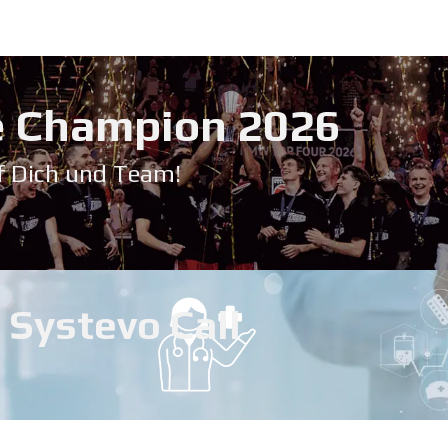
Service & Support
Seminare
Kontakt
Downloadbereich
➡️ Pri
 Champion 20​26
f Dich und Team!
Systevo Call