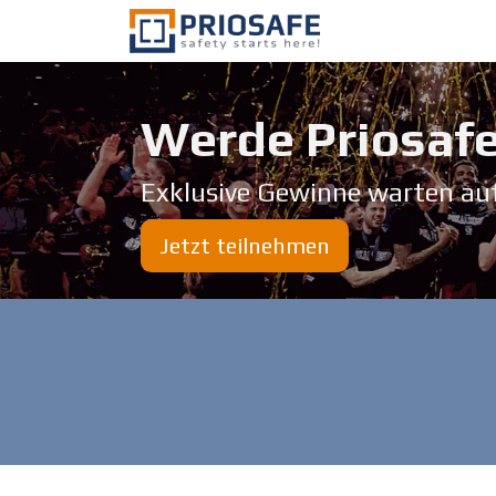
Zum Inhalt springen
Über uns
Werde Priosafe
Exklusive Gewinne warten au
Jetzt teilnehmen