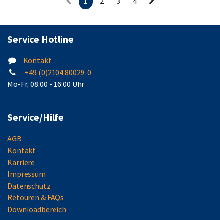
1
2
3
4
Besondere Kennzeichnung für
Thermomelder auf dem
Lichtleitteller: schwarzer Ring
Service Hotline
Kontakt
+49 (0)2104 80029-0
Mo-Fr, 08:00 - 16:00 Uhr
Service/Hilfe
AGB
Kontakt
Karriere
Impressum
Datenschutz
Retouren & FAQs
Downloadbereich