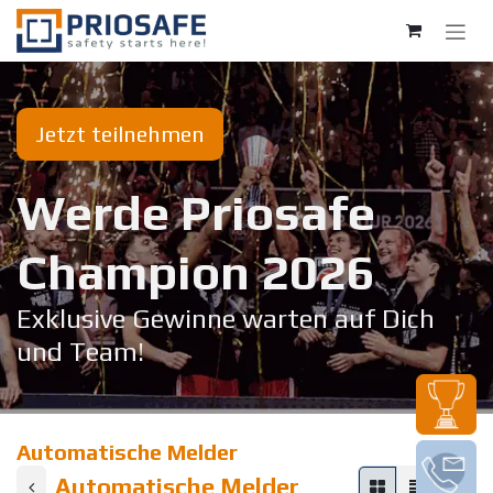
Zum Inhalt springen
Jetzt teilnehmen
Werde Priosafe
Champion 20​26
Exklusive Gewinne warten auf Dich
und Team!
Automatische Melder
Automatische Melder