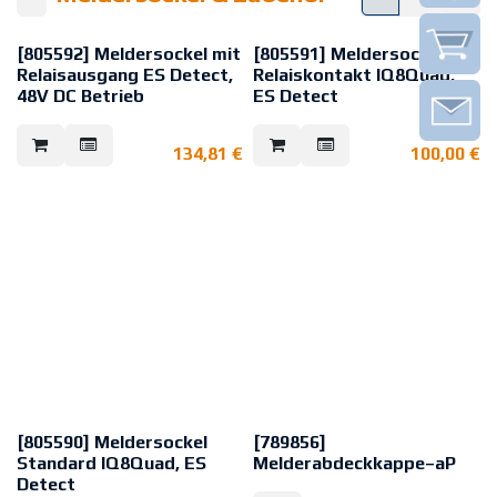
[805592] Meldersockel mit
[805591] Meldersockel mit
Relaisausgang ES Detect,
Relaiskontakt IQ8Quad,
48V DC Betrieb
ES Detect
Meldersockel mit
Meldersockel mit
Relaiskontaktausgang, für
Relaiskontaktausgang, für
134,81
€
100,00
€
Melderfamilie ES Detect.
Melderfamilie IQ8Quad und ES
Geeignet für 48-V-DC-Betrieb.
Detect. Kontakt: potentialfreier
Kontakt: potentialfreier Öffner
Öffner oder Schließer durch
oder Schließer durch
Kodierbrücke wählbar,
Kodierbrücke wählbar,
werkseitige Einstellung:
werkseitige Einstellung: Öffner.
Schließer.
Eine typische Anwendung für
diesen Sockel mit ES Detect
Melder ist die Überwachung von
Mobilfunkstationen.
Lieferumfang:
Melder ohne Sockel
Auslaufartikel
[805590] Meldersockel
[789856]
Standard IQ8Quad, ES
Melderabdeckkappe–aP
Detect
Für Melder mit Sockel, zum