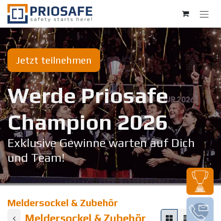
Zum Inhalt springen
Jetzt teilnehmen
Werde Priosafe
Champion 20​26
Exklusive Gewinne warten auf Dich
und Team!
Meldersockel & Zubehör
Meldersockel & Zubehör