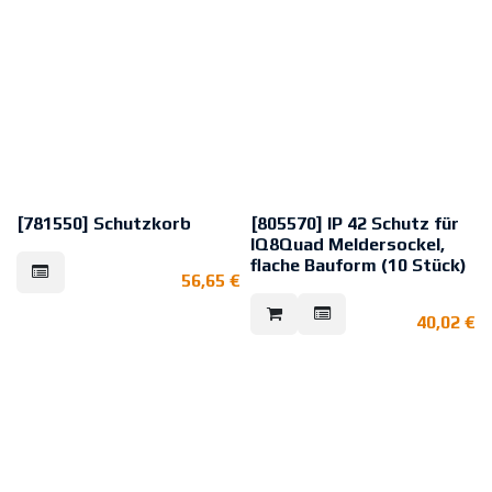
Anschlussdose mit
Klemmeneinsatz. Die Höhe des
Melders ist durch die Kabellänge
individuell einstellbar.
nicht mehr lieferbar
[781550] Schutzkorb
[805570] IP 42 Schutz für
IQ8Quad Meldersockel,
Stahlkorb zum Schutz vor
flache Bauform (10 Stück)
Beschädigung und gegen
56,65
€
unbefugtes Entfernen des
Zur Installation in staubiger und
Gerätes.
feuchter Umgebung.
40,02
€
Der IP-Schutz schützt den
Material: Stahl mit Lackierung
IQ8Quad, ES Detect Meldersockel
Farbe: weiß, ähnlich RAL 9010
gegen Eindringen von Staub und
Abmessungen: Ø: 140 mm H: 115
Feuchtigkeit. Er erhöht den
mm
Schutz auf IP 42.
Zur einfachen Befestigung an der
Geeignet für Melderserie
Oberseite des Sockels ist der IP-
IQ8Quad, ES Detect, 9x00,
Schutz mit einer Klebefolie
Funksockel, Funkgateway,
ausgestattet.
IQ8Alarm mit flachem Sockel.
1 VE = 10 Stück