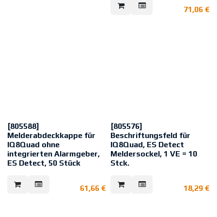
eine hohe EMV-Belastung (z. B.
Verschmutzung.
71,06
€
durch Leuchtstoffröhren oder
elektrische Steuergeräte) zu
1 VE = 50 Stück
erwarten ist, sollte die EMV-
Abschirmung in den Meldersockel
(Art.-Nr. 805590) der
entsprechenden automatischen
Brandmelder eingebaut werden.
[805588]
[805576]
Melderabdeckkappe für
Beschriftungsfeld für
IQ8Quad ohne
IQ8Quad, ES Detect
integrierten Alarmgeber,
Meldersockel, 1 VE = 10
ES Detect, 50 Stück
Stck.
Die Abdeckkappe schützt die
Beschriftungsfeld für Sockel
Melder IQ8Quad und ES Detect
805590/91 mit 805570; für
61,66
€
18,29
€
während der Bauphase oder bei
805593.10, 805594.10.
Renovierungsarbeiten vor
Nicht verwendbar für Sockel
Verschmutzung.
805590/91 in Kombination mit
Die Abdeckkappen können nur für
805571, 805572, 805573, 805574.