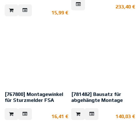
Schutz der Melder vor
Standardmeldersockel für
233,40
€
Verschmutzung während der
Melderfamilie IQ8Quad und ES
Bauphase oder bei
15,99
€
Detect.
Renovierungsarbeiten
[767800] Montagewinkel
[781482] Bausatz für
für Sturzmelder FSA
abgehängte Montage
Montagewinkel für alle
Bausatz für Meldersockel 7815xx,
Sockel/Melder der IQ8Quad-
801593 und 80559x zur
16,41
€
140,03
€
Gruppe, ES Detect und
abgehängten Montage, mit
IQ8Alarm.Die Distanz zwischen
Pendelstabilisator,
den Montagelöchern beträgt 6 cm
Kabeleinführung von oben,
und der Durchmesser beträgt ca.
Zugentlastung über Kabel-
5 mm.
Verschraubung, einschließlich