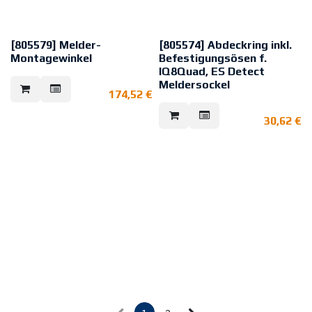
[805579] Melder-
[805574] Abdeckring inkl.
Montagewinkel
Befestigungsösen f.
IQ8Quad, ES Detect
Verzinkter Stahlblechwinkel mit
Meldersockel
perforierter Abkantlinie zur
174,52
€
werkzeuglosen Kaltverformung
Einsteckbare Befestigungsösen
und Anpassung an Dachschrägen.
und Abdeckring für die
Ebenso eignet sich der Winkel zur
30,62
€
Sockelmontage z.B. auf 4“-
Montage von Sturzmeldern von
Einbaudosen.
Feststellanlagen.
Vordefinierte Bohrungen zur
Montage der Meldersockel
805590 oder 805591 sowie vier
Bohrlöcher für die Decken- oder
Wandmontage.
1 VE = 10 Stück