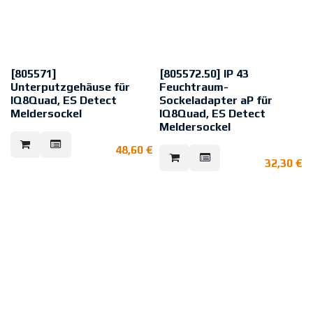
Nicht geeignet für den Einsatz in
Kombination mit dem
Signalgebersockel DBS1224B4W-
D und den IQAlarm IP 65 Sockeln
806201 und 806202.
[805571]
[805572.50] IP 43
Unterputzgehäuse für
Feuchtraum-
IQ8Quad, ES Detect
Sockeladapter aP für
Meldersockel
IQ8Quad, ES Detect
Meldersockel
Das uP-Gehäuse für IQ8Quad
Meldersockel wird zum Einbau
Der Feuchtraum-Sockeladapter
48,60
€
des IQ8Quad und ES Detect
wurde speziell für die aP-
Melders in abgehängte Decken
32,30
€
Kabelzuführung durch
eingesetzt oder dort, wo eine
Kabelschutzrohre konzipiert und
verdeckte Montage des
verfügt über drei ausbrechbare
Meldersockels (Art.-Nr. 805590,
Eingänge für M20
805591) erforderlich ist. Der
Kabelverschraubungen (optional).
Meldersockel zur Aufnahme des
Geeignet für Meldersockel
IQ8Quad Melders wird in das uP-
IQ8Quad, ES Detect. Der
Gehäuse eingerastet und durch
Feuchtraum-Sockeladapter hat
den aufgesetzten Abdeckring
eine Aufnahme für das
nach außen hin optisch
Beschriftungsfeld 805576, um den
abgeschlossen. Der Meldersockel
Melder individuell zu
ist somit nicht mehr sichtbar.
kennzeichnen.
Schutzart: IP 43
Material: ABS