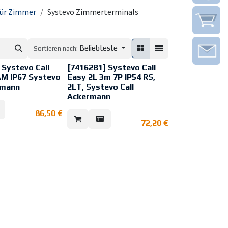
ür Zimmer
Systevo Zimmerterminals
Beliebteste
Sortieren nach:
 Systevo Call
[74162B1] Systevo Call
M IP67 Systevo
Easy 2L 3m 7P IP54 RS,
rmann
2LT, Systevo Call
Ackermann
 Easy
dgerät mit
Systevo Call Easy
86,50
€
er Formgebung, zur
Patientenhandgerät mit
dienung für den
72,20
€
ergonomischer Formgebung, zur
einfachen Bedienung für den
htungen.
Anwender in
 mit großer
Pflegeeinrichtungen.
 leicht erkennbarem
Ausgestattet mit großer
lbarem Druckpunkt
Ruftaste mit leicht erkennbarem
ndgerät dem
sowie erfühlbarem Druckpunkt
r sicheren
dient das Endgerät dem
g.
Anwender der sicheren
e Schmutzkanten
Rufauslösung und zur Steuerung
ung der Ablagerung
von Gerätefunktionen in direkter
n bzw.
Umgebung (2 x Lichtquellen).
enten sowie mit
Gehäuse ohne Schmutzkanten
nigender und
zur Vermeidung der Ablagerung