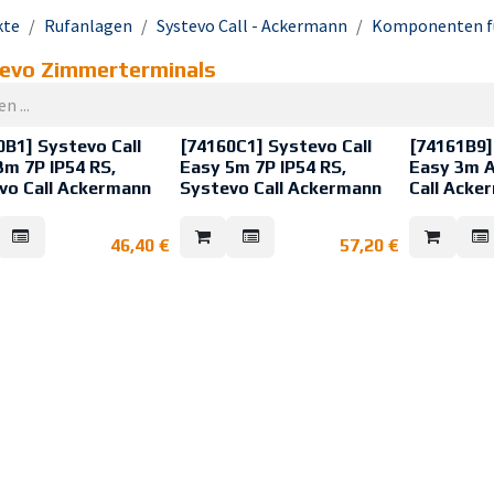
kte
Rufanlagen
Systevo Call - Ackermann
Komponenten f
evo Zimmerterminals
0B1] Systevo Call
[74160C1] Systevo Call
[74161B9]
3m 7P IP54 RS,
Easy 5m 7P IP54 RS,
Easy 3m A
vo Call Ackermann
Systevo Call Ackermann
Call Acke
 Call Easy
Systevo Call Easy
Systevo Call
enhandgerät mit
Patientenhandgerät mit
Patientenhan
46,40
€
57,20
€
mischer Formgebung, zur
ergonomischer Formgebung, zur
ergonomisch
en Bedienung für den
einfachen Bedienung für den
einfachen Be
er in
Anwender in
Anwender in
inrichtungen.
Pflegeeinrichtungen.
Pflegeeinric
attet mit großer
Ausgestattet mit großer
Ausgestattet
e mit leicht erkennbarem
Ruftaste mit leicht erkennbarem
Ruftaste mit
rfühlbarem Druckpunkt
sowie erfühlbarem Druckpunkt
sowie erfüh
as Endgerät dem
dient das Endgerät dem
dient das E
er der sicheren
Anwender der sicheren
Anwender de
ösung.
Rufauslösung.
Rufauslösun
e ohne Schmutzkanten
Gehäuse ohne Schmutzkanten
Gehäuse ohn
meidung der Ablagerung
zur Vermeidung der Ablagerung
zur Vermeid
terien bzw.
von Bakterien bzw.
von Bakterie
zelementen sowie mit
Schmutzelementen sowie mit
Schmutzelem
zu reinigender und
leicht zu reinigender und
leicht zu rei