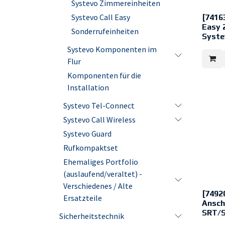
desinfi
Systevo Zimmereinheiten
Erfüllu
Anforde
Systevo Call Easy
[7416
Pflegee
Easy 
Sonderrufeinheiten
Ausgefü
Syste
Werksto
vorhand
Systevo Komponenten im
Systevo
Verhin
Patient
Flur
Fortpfl
ergono
Geeigne
einfach
Komponenten für die
Wischd
Anwend
Vorgab
Pflegee
Installation
der Pfl
Ausgest
bzw. em
Ruftast
Systevo Tel-Connect
Hygien
sowie e
zur Nut
dient d
Systevo Call Wireless
Desinfe
Anwend
Aldehy
Rufausl
Systevo Guard
Ammoni
von Ger
Robust
Umgebun
Rufkompaktset
umlauf
Gehäus
Stoßsic
Ehemaliges Portfolio
zur Ver
Handhab
von Bak
(auslaufend/veraltet) -
Schmut
Leistu
leicht 
Verschiedenes / Alte
- Kunst
desinfi
[7492
antimik
Ersatzteile
Erfüllu
Ansch
Ausführ
Anforde
- Front
SRT/
Pflegee
Sicherheitstechnik
Piktog
Ausgefü
Anschlu