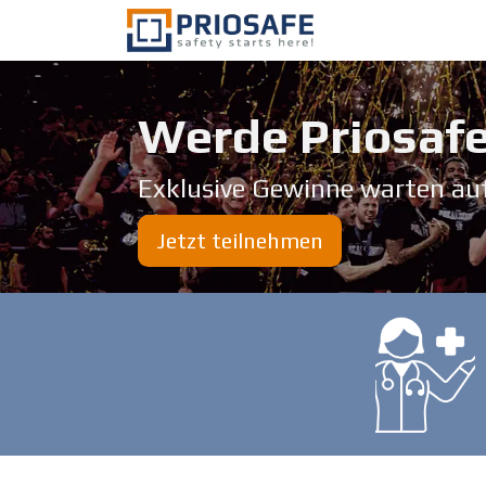
Zum Inhalt springen
Über uns
Werde Priosafe
Exklusive Gewinne warten au
Jetzt teilnehmen