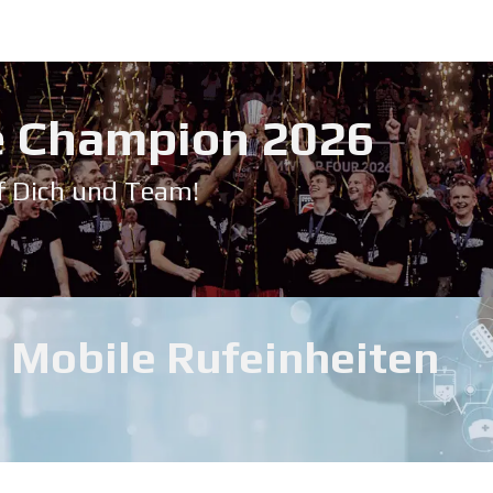
Service & Support
Seminare
Kontakt
Downloadbereich
➡️ Pri
 Champion 20​26
f Dich und Team!
Mobile Rufeinheiten