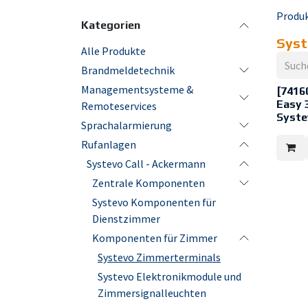
Produ
Kategorien
Syst
Alle Produkte
Brandmeldetechnik
Managementsysteme &
[7416
Easy 
Remoteservices
Syste
Sprachalarmierung
Systevo
Rufanlagen
Patient
ergono
Systevo Call - Ackermann
einfach
Anwend
Zentrale Komponenten
Pflegee
Ausgest
Systevo Komponenten für
Ruftast
sowie e
Dienstzimmer
dient d
Komponenten für Zimmer
Anwend
Rufausl
Systevo Zimmerterminals
Gehäus
zur Ver
Systevo Elektronikmodule und
von Bak
Schmut
Zimmersignalleuchten
leicht 