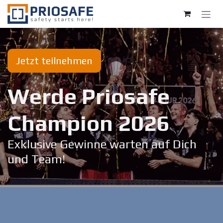
Zum Inhalt springen
Jetzt teilnehmen
Werde Priosafe
Champion 20​26
Exklusive Gewinne warten auf Dich
und Team!