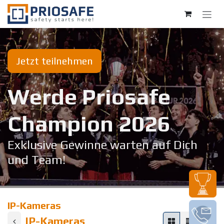
Zum Inhalt springen
Jetzt teilnehmen
Werde Priosafe
Champion 20​26
Exklusive Gewinne warten auf Dich
und Team!
IP-Kameras
IP-Kameras