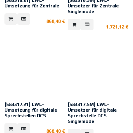
[583316.21] LWL-
[583316.SM] LWL-
Umsetzung für Zentrale
Umsetzer für Zentrale
Singlemode
Baugruppe zur Verbindung der
digitalen Sprechstellen DCS bzw.
Baugruppe zur Verbindung der
868,40
€
UIM an VARIODYN® D1 über
digitalen Sprechstellen DCS bzw.
Multimode-Lichtwellenleiter.
1.721,12
€
UIM an VARIODYN® D1 über
Singlemode-Lichtwellenleiter.
[583317.21] LWL-
[583317.SM] LWL-
Umsetzung für digitale
Umsetzer für digitale
Sprechstellen DCS
Sprechstelle DCS
Singlemode
Baugruppe zur Verbindung der
digitalen Sprechstellen DCS bzw.
Baugruppe zur Verbindung der
868,40
€
UIM an VARIODYN® D1 über
digitalen Sprechstellen DCS bzw.