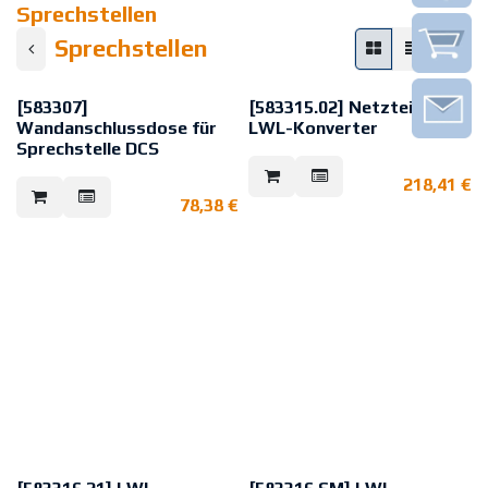
Sprechstellen
Sprechstellen
[583307]
[583315.02] Netzteil für
Wandanschlussdose für
LWL-Konverter
Sprechstelle DCS
Netzteil zur
Spannungsversorgung des LWL-
Wandanschlussdose zum
218,41
€
Umsetzers für digitale
Anschluss einer Sprechstelle der
Sprechstellen DCS Art.-Nr.
78,38
€
Serie DCS oder DCSF.
583317.21. Für nicht
sicherheitsrelevante
Anwendungen.