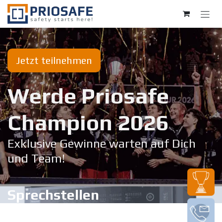
Zum Inhalt springen
Jetzt teilnehmen
Werde Priosafe
Champion 20​26
Exklusive Gewinne warten auf Dich
und Team!
Sprechstellen