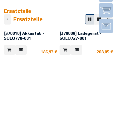
Ersatzteile
Ersatzteile
[370010] Akkustab -
[370009] Ladegerät -
SOLO770-001
SOLO727-001
Der Solo 770 Akku-Stab versorgt
Solo/Testifire Batterie Ladegerät
die Solo 460, Testifire- und
mit GB/EU-Stecker
186,93
€
208,05
€
Scorpion-Produkte mit Strom.
Das Solo 727 Ladegerät
Die wichtigsten Merkmale sind:
ermöglicht eine schnelle
- 3000 mAh-NiMH-Akku
Aufladung der Solo 770 und 760
- Kann in weniger als 90 Minuten
Akku-Stäbe, die zur Versorgung
aufgeladen werden
von Solo 460, Testifire und
- zum Laden wird das optional
Scorpion verwendet werden.
erhältliche Solo Ladegerät 727-
001 benötigt
Die wichtigsten Merkmale sind:
- Packmaß: 520mm × ø 40mm
- Schnelles Aufladen in weniger
als 90 Minuten
- Kann über Netzstrom oder eine
Fahrzeug-Steckdose verwendet
werden
- Kompatibel mit Solo 770 und 760
Akku-Stäben