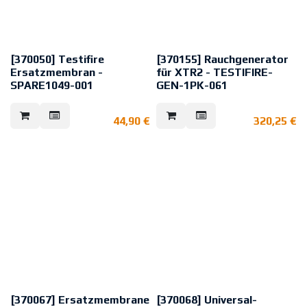
[370050] Testifire
[370155] Rauchgenerator
Ersatzmembran -
für XTR2 - TESTIFIRE-
SPARE1049-001
GEN-1PK-061
Dieser Silikon-Faltenbalg dient als
Rauchgenerator für XTR2-
Ersatzteil für Testifire Multi-
Rauchmelder-Tester
44,90
€
320,25
€
Sensor-Prüfgeräte
In den Rauchgenerator wird die
Rauchkapsel TES3 eingesetzt.
[370067] Ersatzmembrane
[370068] Universal-