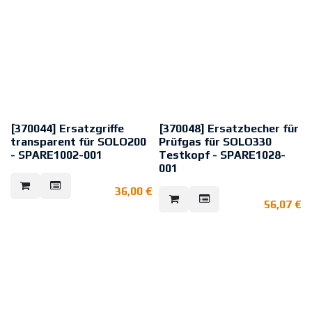
[370044] Ersatzgriffe
[370048] Ersatzbecher für
transparent für SOLO200
Prüfgas für SOLO330
- SPARE1002-001
Testkopf - SPARE1028-
001
Das SPARE-1002-001 ist ein Paar
transparenter Ersatzgriffe für das
Das SPARE-1002-001 ist ein Paar
36,00
€
Solo 200 Demontagewerkzeug
transparenter Ersatzgriffe für das
56,07
€
Solo 200 Demontagewerkzeug