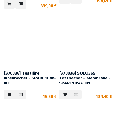
394,61
€
365
als Ersatz im Rauchmeldertester
899,00
€
Solo 365
Akku mit USB-Anschluss
Schnelle Ladezeit – 120 Minuten
[370036] Testifire
[370038] SOLO365
Innenbecher - SPARE1048-
Testbecher + Membrane -
001
SPARE1058-001
innerer, durchsichtiger Becher als
Testbecher und Silikon-Membrane
Ersatzteil für Testifire Multi-
als Ersatzteil für SOLO365-
15,20
€
134,40
€
Sensor-Prüfgeräten
Prüfgeräte