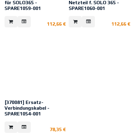
für SOLO365 -
Netzteil f. SOLO 365 -
SPARE1059-001
SPARE1060-001
Ersatz-Silikonmembran für den
Ersatz-Netzteil 230V für den Solo
Solo 365.
365.
112,66
€
112,66
€
[370081] Ersatz-
Verbindungskabel -
SPARE1054-001
Ersatzkabel für Scorpion 7000
Kontroller
78,35
€