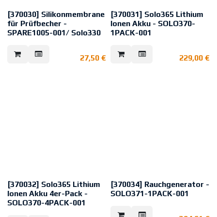
[370030] Silikonmembrane
[370031] Solo365 Lithium
für Prüfbecher -
Ionen Akku - SOLO370-
SPARE1005-001/ Solo330
1PACK-001
Ersatz-Silikonmembran für den
Lithium-Ionen-Akkupack als Ersatz
Solo 423/424/461(460)
im Rauchmeldertester Solo 365
27,50
€
229,00
€
Wärmemelder-Testbecher und für
Akku mit USB-Anschluss
den Testbecher der Rauch- und
Schnelle Ladezeit – 120 Minuten
CO-Spender der Serie 330.
[370032] Solo365 Lithium
[370034] Rauchgenerator -
Ionen Akku 4er-Pack -
SOLO371-1PACK-001
SOLO370-4PACK-001
Rauchgenerator für den Einsatz
mit dem Rauchmeldertester Solo
4 Stück Lithium-Ionen-Akkupack