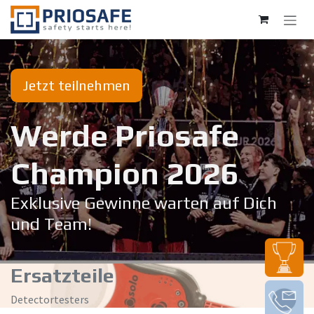
Zum Inhalt springen
Jetzt teilnehmen
Werde Priosafe
Champion 20​26
Exklusive Gewinne warten auf Dich
und Team!
Ersatzteile
Detectortesters