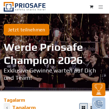
Zum Inhalt springen
Jetzt teilnehmen
Werde Priosafe
Champion 20​26
Exklusive Gewinne warten auf Dich
und Team!
Tagalarm
Tagalarm