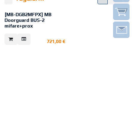
[MB-DGB2MFPX] MB
Doorguard BUS-2
mifare+prox
Der Tagalarm-Plus BUS-2 eignet
sich zur Integration in BUS-2
721,00
€
Netze mit Anbindung an eine
Einbruchmelderzentrale.
Der Tagalarm-Plus konventionell
ist für den autarken Einsatzfall für
eine reine Überwachung von
Notausgangstüren ohne
Anbindung an eine EMZ
vorgesehen.
Eine Freischaltung der
Notausgangstür wird an der
Tagalarm-Plus Bedieneinheit über
die grüne LED “Betriebszustand”
angezeigt. Eine Bedienung für die
Freischaltung ist direkt am Gerät
möglich und kann per
Profilhalbzylinder und/oder durch
den im Tagalarm-Plus BUS-2
integrierten Leser (für IK2/IK3 ID-
Datenträger) erfolgen.
VdS EMA: G110068 (EMT), Klasse C