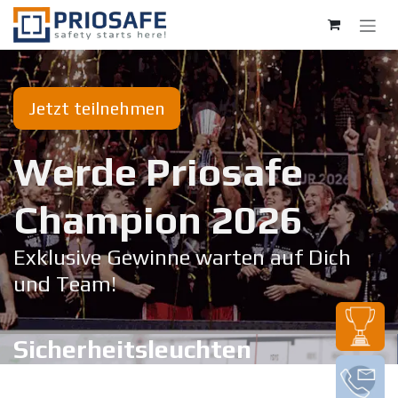
Zum Inhalt springen
Jetzt teilnehmen
Werde Priosafe
Champion 20​26
Exklusive Gewinne warten auf Dich
und Team!
Sicherheitsleuchten